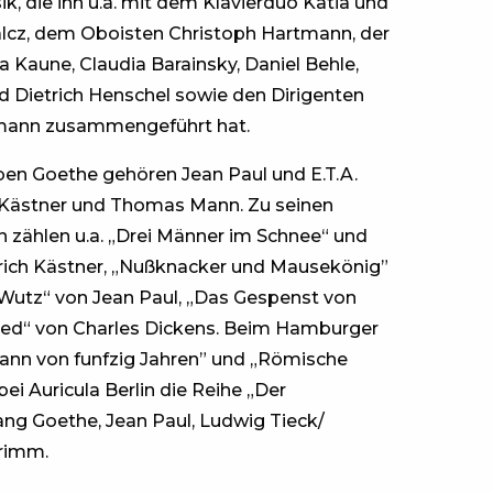
ik, die ihn u.a. mit dem Klavierduo Katia und
lcz, dem Oboisten Christoph Hartmann, der
 Kaune, Claudia Barainsky, Daniel Behle,
d Dietrich Henschel sowie den Dirigenten
lemann zusammengeführt hat.
ben Goethe gehören Jean Paul und E.T.A.
 Kästner und Thomas Mann. Zu seinen
zählen u.a. „Drei Männer im Schnee“ und
rich Kästner, „Nußknacker und Mausekönig”
 Wutz“ von Jean Paul, „Das Gespenst von
lied“ von Charles Dickens. Beim Hamburger
 Mann von funfzig Jahren” und „Römische
bei Auricula Berlin die Reihe „Der
ang Goethe, Jean Paul, Ludwig Tieck/
rimm.