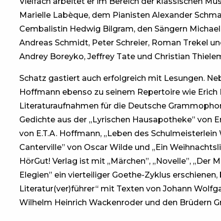
Vielfach arbeitet er im Bereich der klassischen Mus
Marielle Labèque, dem Pianisten Alexander Schma
Cembalistin Hedwig Bilgram, den Sängern Michaela
Andreas Schmidt, Peter Schreier, Roman Trekel un
Andrey Boreyko, Jeffrey Tate und Christian Thie
Schatz gastiert auch erfolgreich mit Lesungen. Ne
Hoffmann ebenso zu seinem Repertoire wie Erich
Literaturaufnahmen für die Deutsche Grammophon 
Gedichte aus der „Lyrischen Hausapotheke” von E
von E.T.A. Hoffmann, „Leben des Schulmeisterlein
Canterville” von Oscar Wilde und „Ein Weihnachts
HörGut! Verlag ist mit „Märchen”, „Novelle”, „Der
Elegien” ein vierteiliger Goethe-Zyklus erschienen, 
Literatur(ver)führer“ mit Texten von Johann Wolfg
Wilhelm Heinrich Wackenroder und den Brüdern G