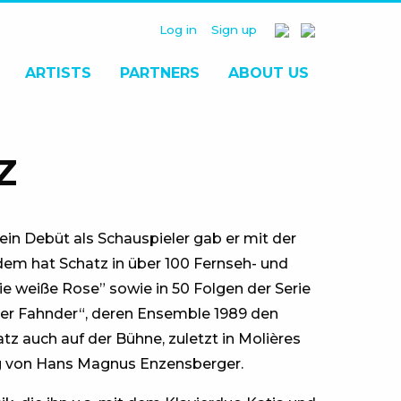
Log in
Sign up
ARTISTS
PARTNERS
ABOUT US
Z
n Debüt als Schauspieler gab er mit der
em hat Schatz in über 100 Fernseh- und
Die weiße Rose” sowie in 50 Folgen der Serie
„Der Fahnder“, deren Ensemble 1989 den
tz auch auf der Bühne, zuletzt in Molières
g von Hans Magnus Enzensberger.